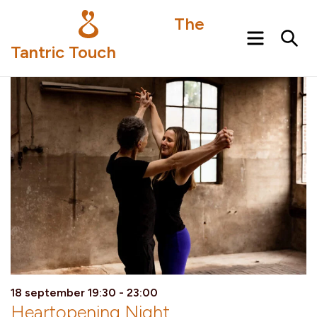
The
Menu
Sea
Tantric Touch
18 september 19:30 - 23:00
Heartopening Night