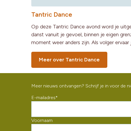
Tantric Dance
Op deze Tantric Dance avond word je uitgen
danst vanuit je gevoel, binnen je eigen gren
moment weer anders zijn. Als volger ervaar
Meer over Tantric Dance
Meer nieuws ontvangen? Schrijf je in voor de n
E-mailadres
*
Voornaam