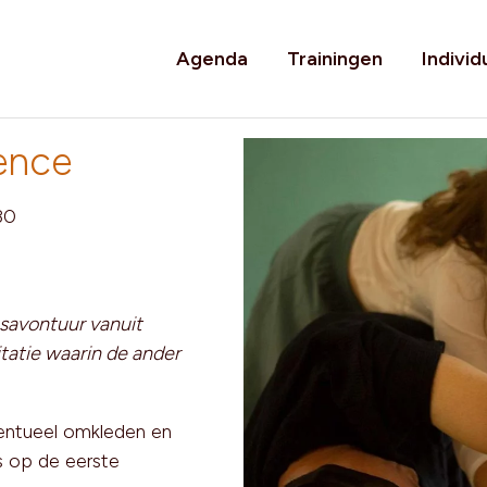
Agenda
Trainingen
Individ
ence
30
savontuur vanuit
tatie waarin de ander
entueel omkleden en
s op de eerste