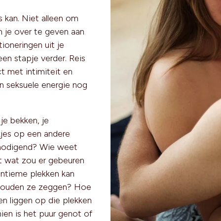
s kan. Niet alleen om
 je over te geven aan
tioneringen uit je
en stapje verder. Reis
t met intimiteit en
en seksuele energie nog
e bekken, je
kjes op een andere
tnodigend? Wie weet
nt wat zou er gebeuren
 intieme plekken kan
t zouden ze zeggen? Hoe
 liggen op die plekken
hien is het puur genot of