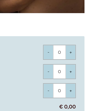
-
+
-
+
-
+
€ 0,00