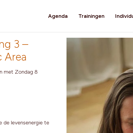
Agenda
Trainingen
Individ
ng 3 –
c Area
en met Zondag 8
e de levensenergie te